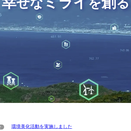
幸
ミライ
創
せな
を
る
環境美化活動を実施しました